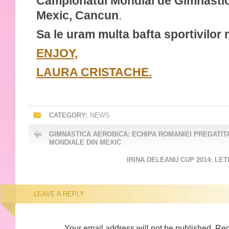
Campionatul Mondial de Gimnastic
Mexic, Cancun
.
Sa le uram multa bafta sportivilor 
ENJOY,
LAURA CRISTACHE.
CATEGORY:
NEWS
GIMNASTICA AEROBICA: ECHIPA ROMANIEI PREGATI
MONDIALE DIN MEXIC
IRINA DELEANU CUP 2014: LE
LEAVE A REPLY
Your email address will not be published.
Req