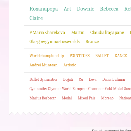
Roxanapopa
Art
Downie
Rebecca
Re
Claire
#MariaKharekova
Martin
Claudiafragapane
Glasgowgymnasticsworlds
Bronze
Worldchampionship
POINTTOES
BALLET
DANCE
Andrei Muntean
Artistic
Ballet Gymnastics
Bogati
Cu
Deva
Diana Bulimar
Gymnastics Olympic World European Champion Gold Medal San
Marius Berbecar
Medal
Mixed Pair
Moreno
Nation