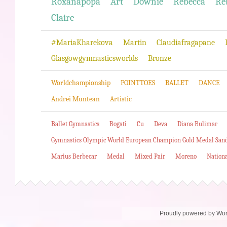
Roxanapopa
Art
Downie
Rebecca
Re
Claire
#MariaKharekova
Martin
Claudiafragapane
Glasgowgymnasticsworlds
Bronze
Worldchampionship
POINTTOES
BALLET
DANCE
Andrei Muntean
Artistic
Ballet Gymnastics
Bogati
Cu
Deva
Diana Bulimar
Gymnastics Olympic World European Champion Gold Medal San
Marius Berbecar
Medal
Mixed Pair
Moreno
Nation
Proudly powered by Wo