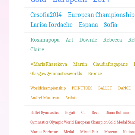
Cesofia2014
European Championship
Larisa Iordache
Espana
Sofia
Roxanapopa
Art
Downie
Rebecca
Re
Claire
#MariaKharekova
Martin
Claudiafragapane
Glasgowgymnasticsworlds
Bronze
Worldchampionship
POINTTOES
BALLET
DANCE
Andrei Muntean
Artistic
Ballet Gymnastics
Bogati
Cu
Deva
Diana Bulimar
Gymnastics Olympic World European Champion Gold Medal San
Marius Berbecar
Medal
Mixed Pair
Moreno
Nation