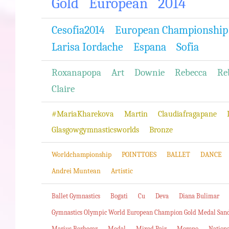
Gold
European
2014
Cesofia2014
European Championship
Larisa Iordache
Espana
Sofia
Roxanapopa
Art
Downie
Rebecca
Re
Claire
#MariaKharekova
Martin
Claudiafragapane
Glasgowgymnasticsworlds
Bronze
Worldchampionship
POINTTOES
BALLET
DANCE
Andrei Muntean
Artistic
Ballet Gymnastics
Bogati
Cu
Deva
Diana Bulimar
Gymnastics Olympic World European Champion Gold Medal San
Marius Berbecar
Medal
Mixed Pair
Moreno
Nation